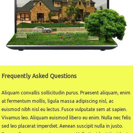
Frequently Asked Questions
Aliquam convallis sollicitudin purus. Praesent aliquam, enim
at fermentum mollis, ligula massa adipiscing nisl, ac
euismod nibh nisl eu lectus. Fusce vulputate sem at sapien.
Vivamus leo. Aliquam euismod libero eu enim. Nulla nec felis
sed leo placerat imperdiet. Aenean suscipit nulla in justo.