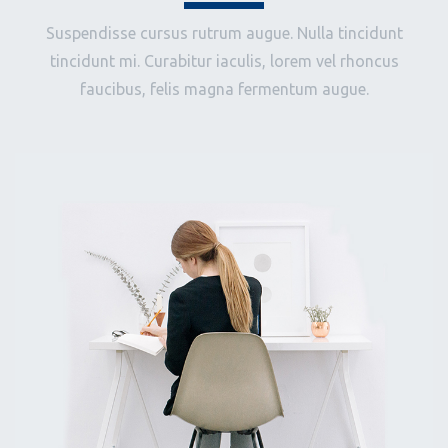
Suspendisse cursus rutrum augue. Nulla tincidunt
tincidunt mi. Curabitur iaculis, lorem vel rhoncus
faucibus, felis magna fermentum augue.